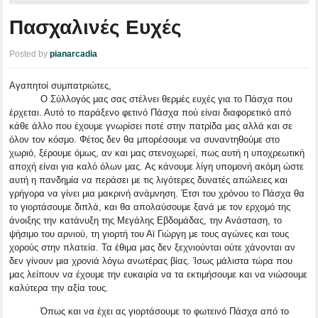
Πασχαλινές Ευχές
Posted by
pianarcadia
Αγαπητοί συμπατριώτες,
Ο Σύλλογός μας σας στέλνει θερμές ευχές για το Πάσχα που
έρχεται. Αυτό το παράξενο φετινό Πάσχα πού είναι διαφορετικό από
κάθε άλλο που έχουμε γνωρίσει ποτέ στην πατρίδα μας αλλά και σε
όλον τον κόσμο. Φέτος δεν θα μπορέσουμε να συναντηθούμε στο
χωριό, ξέρουμε όμως, αν και μας στενοχωρεί, πως αυτή η υποχρεωτική
αποχή είναι για καλό όλων μας. Ας κάνουμε λίγη υπομονή ακόμη ώστε
αυτή η πανδημία να περάσει με τις λιγότερες δυνατές απώλειες και
γρήγορα να γίνει μια μακρινή ανάμνηση. Έτσι του χρόνου το Πάσχα θα
το γιορτάσουμε διπλά, και θα απολαύσουμε ξανά με τον ερχομό της
άνοιξης την κατάνυξη της Μεγάλης Εβδομάδας, την Ανάσταση, το
ψήσιμο του αρνιού, τη γιορτή του Αϊ Γιώργη με τους αγώνες και τους
χορούς στην πλατεία. Τα έθιμα μας δεν ξεχνιούνται ούτε χάνονται αν
δεν γίνουν μια χρονιά λόγω ανωτέρας βίας. Ίσως μάλιστα τώρα που
μας λείπουν να έχουμε την ευκαιρία να τα εκτιμήσουμε και να νιώσουμε
καλύτερα την αξία τους.
Όπως και να έχει ας γιορτάσουμε το φωτεινό Πάσχα από το