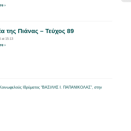
e ›
έα της Πιάνας – Τεύχος 89
 at 15:13
e ›
Ανακο
31ης
ετήσι
εκδήλ
του
Κοινω