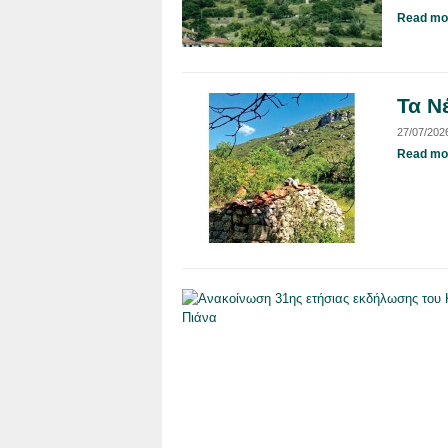
Read mor
Τα Ν
27/07/2026
Read mor